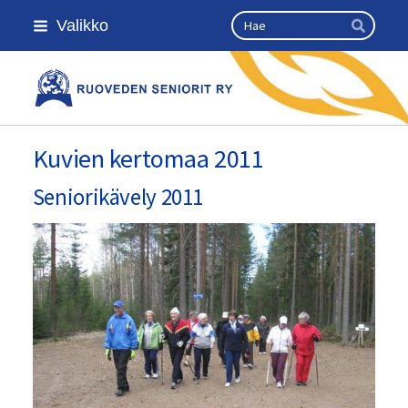
Siirry
Haku
Valikko
sivun
Hae
sisältöön
Kansallinen senioriliitto
Kuvien kertomaa 2011
Seniorikävely 2011