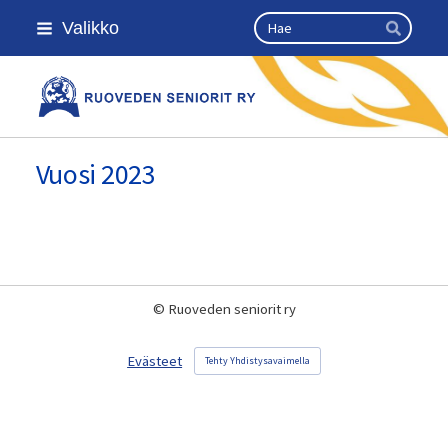
Siirry
Haku
Valikko
sivun
Hae
sisältöön
Kansallinen senioriliitto
Vuosi 2023
©
Ruoveden seniorit ry
Evästeet
Tehty Yhdistysavaimella