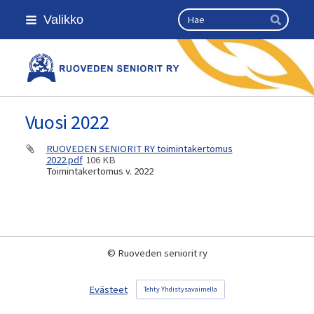
Siirry
Haku
Valikko
sivun
Hae
sisältöön
Kansallinen senioriliitto
Vuosi 2022
RUOVEDEN SENIORIT RY toimintakertomus
2022.pdf
106 KB
Toimintakertomus v. 2022
©
Ruoveden seniorit ry
Evästeet
Tehty Yhdistysavaimella