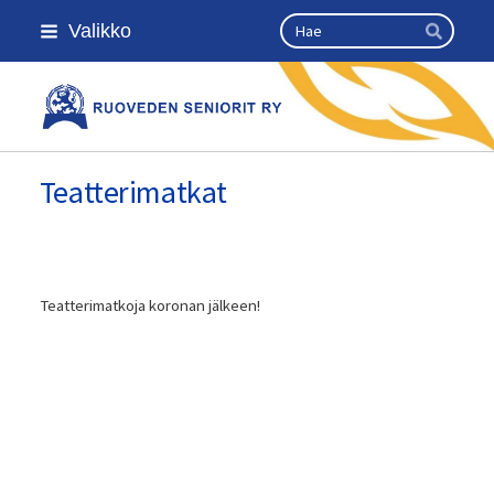
Siirry
Haku
Valikko
sivun
Hae
sisältöön
Kansallinen senioriliitto
Teatterimatkat
Teatterimatkoja koronan jälkeen!