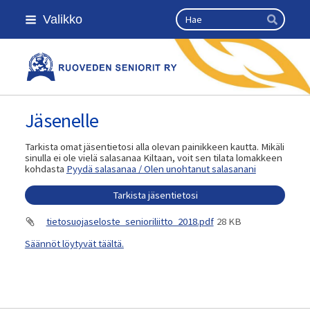
Siirry
Haku
Valikko
sivun
Hae
sisältöön
Kansallinen senioriliitto
Jäsenelle
Tarkista omat jäsentietosi alla olevan painikkeen kautta. Mikäli
sinulla ei ole vielä salasanaa Kiltaan, voit sen tilata lomakkeen
kohdasta
Pyydä salasanaa / Olen unohtanut salasanani
Tarkista jäsentietosi
tietosuojaseloste_senioriliitto_2018.pdf
28 KB
Säännöt löytyvät täältä.